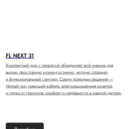
FL NEXT 31
Компактный дом с террасой объединяет всё нужное для
жизни: просторную кухню‑гостиную, уютную спальню
и функциональный санузел. Среди полезных решений —
тёплый пол, греющий кабель, влагозащищённая розетка
и сетка от грызунов: комфорт и надёжность в каждой детали.