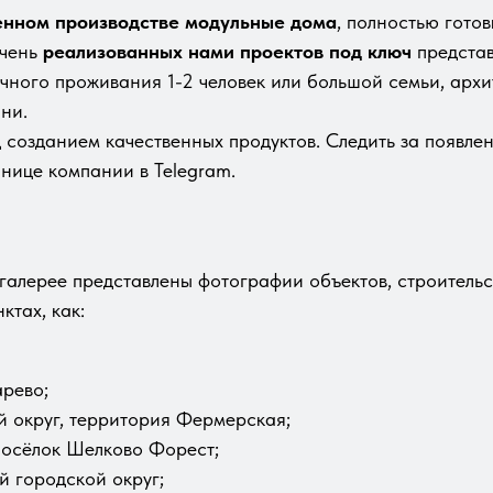
енном производстве модульные дома
, полностью готов
ечень
реализованных нами проектов под ключ
представ
ичного проживания 1-2 человек или большой семьи, арх
ани.
созданием качественных продуктов. Следить за появлен
нице компании в Telegram.
галерее представлены фотографии объектов, строитель
ктах, как:
арево;
й округ, территория Фермерская;
посёлок Шелково Форест;
 городской округ;