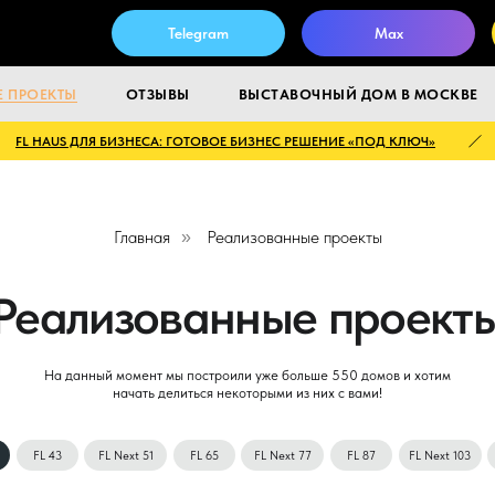
Telegram
Max
 ПРОЕКТЫ
ОТЗЫВЫ
ВЫСТАВОЧНЫЙ ДОМ В МОСКВЕ
L HAUS ДЛЯ БИЗНЕСА: ГОТОВОЕ БИЗНЕС РЕШЕНИЕ «ПОД КЛЮЧ»
Главная
Реализованные проекты
»
ализованные проекты
 данный момент мы построили уже больше 550 домов и хотим
начать делиться некоторыми из них с вами!
3
FL Next 51
FL 65
FL Next 77
FL 87
FL Next 103
FL Микро