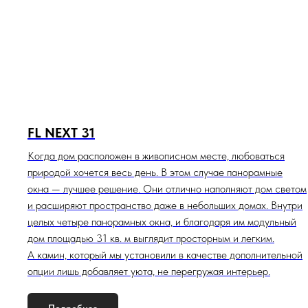
FL NEXT 31
Когда дом расположен в живописном месте, любоваться
природой хочется весь день. В этом случае панорамные
окна — лучшее решение. Они отлично наполняют дом светом
и расширяют пространство даже в небольших домах. Внутри
целых четыре панорамных окна, и благодаря им модульный
дом площадью 31 кв. м выглядит просторным и легким.
А камин, который мы установили в качестве дополнительной
опции лишь добавляет уюта, не перегружая интерьер.