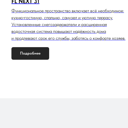
FL NEXT 31
Функциональное пространство включает всё необходимое:
кухню‑гостиную, спальню, санузел и уютную террасу.
Установленные снегозадержатели и расширенная
водосточная система повышают надёжность дома
и продлевают срок его службы, заботясь о комфорте хозяев.
Подробнее
FL
FL
FL
FL
FL
FL
FL
43
NEXT
65
NEXT
87
NEXT
МИКРО
51
С
77
103
Хороший
Современный
Стильный