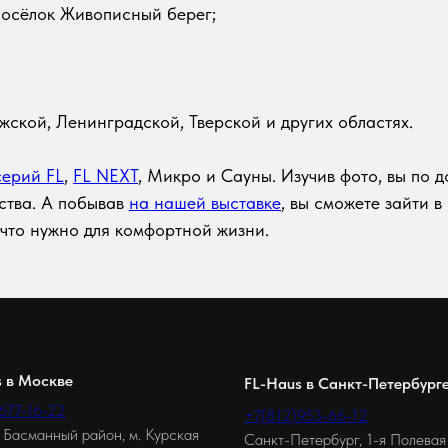
посёлок Живописный берег;
жской, Ленинградской, Тверской и других областях.
серий FL
,
FL NEXT
, Микро и Сауны. Изучив фото, вы по 
ства. А побывав
на нашей выставке
, вы сможете зайти в
 что нужно для комфортной жизни.
s в Москве
FL-Haus в Санкт-Петербург
677-16-22
+7(812)953-66-12
 Басманный район, м. Курская
Санкт-Петербург, 1-я Полевая