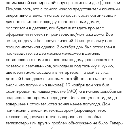
оптимальной планировкой: сауна, гостиная и две (!) спальни.
Понравилось, что с самого начала представители компании
оперативно отвечали на все вопросы, сразу организовали
для нас визит на площадку с выставочным домом,
рассказали в деталях, как будет выглядеть процесс
оформления ипотеки и производства/монтажа дома. Все
четко, по делу и без преувеличений. В конце июля у нас
прошла ипотечная сделка, 2 октября дом был отправлен в
производство, за два месяца менеджер в деталях
согласовала с нами все нюансы по дому: расположение
розеток и светильников, закладные под технику и кухню,
цветовая гамма фасада и в интерьере. На мой взгляд,
деталей было даже слишком много 😂 но зато мы точно
знали, что получим на выходе)) 19 ноября дом уже был
смонтирован на нашем участке (МО), а в начале декабря мы
подписали акт приема-передачи. Весь процесс от идеи до
завершения строительства занял менее полугода. Дом
принимали с внешним технадзором (аэродверь плюс
тепловизор), результат очень порадовал — особых
теплопотерь или других проблем обнаружено не было. Теперь